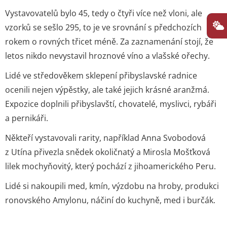
Vystavovatelů bylo 45, tedy o čtyři více než vloni, ale
vzorků se sešlo 295, to je ve srovnání s předchozích
rokem o rovných třicet méně. Za zaznamenání stojí, že
letos nikdo nevystavil hroznové víno a vlašské ořechy.
Lidé ve středověkem sklepení přibyslavské radnice
ocenili nejen výpěstky, ale také jejich krásné aranžmá.
Expozice doplnili přibyslavští, chovatelé, myslivci, rybáři
a pernikáři.
Někteří vystavovali rarity, například Anna Svobodová
z Utína přivezla snědek okoličnatý a Mirosla Mošťková
lilek mochyňovitý, který pochází z jihoamerického Peru.
Lidé si nakoupili med, kmín, výzdobu na hroby, produkci
ronovského Amylonu, náčiní do kuchyně, med i burčák.