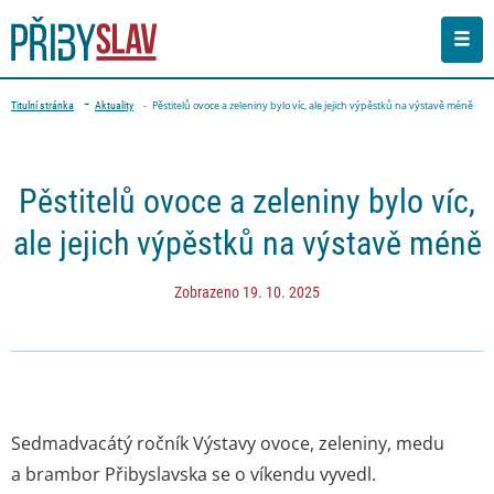
Men
Drobečková navigace
Pěstitelů ovoce a zeleniny bylo víc, ale jejich výpěstků na výstavě méně
Titulní stránka
Aktuality
PŘEJÍT NA OBSAH STRÁNKY
Pěstitelů ovoce a zeleniny bylo víc,
ale jejich výpěstků na výstavě méně
Zobrazeno 19. 10. 2025
Sedmadvacátý ročník Výstavy ovoce, zeleniny, medu
a brambor Přibyslavska se o víkendu vyvedl.