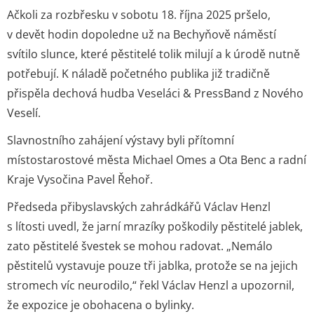
Ačkoli za rozbřesku v sobotu 18. října 2025 pršelo,
v devět hodin dopoledne už na Bechyňově náměstí
svítilo slunce, které pěstitelé tolik milují a k úrodě nutně
potřebují. K náladě početného publika již tradičně
přispěla dechová hudba Veseláci & PressBand z Nového
Veselí.
Slavnostního zahájení výstavy byli přítomní
místostarostové města Michael Omes a Ota Benc a radní
Kraje Vysočina Pavel Řehoř.
Předseda přibyslavských zahrádkářů Václav Henzl
s lítosti uvedl, že jarní mrazíky poškodily pěstitelé jablek,
zato pěstitelé švestek se mohou radovat. „Nemálo
pěstitelů vystavuje pouze tři jablka, protože se na jejich
stromech víc neurodilo,“ řekl Václav Henzl a upozornil,
že expozice je obohacena o bylinky.