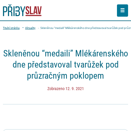
Men
Drobečková navigace
Skleněnou “medaili” Mlékárenského dne představoval tvarůžek pod prů
Titulní stránka
Aktuality
PŘEJÍT NA OBSAH STRÁNKY
Skleněnou “medaili” Mlékárenského
dne představoval tvarůžek pod
průzračným poklopem
Zobrazeno 12. 9. 2021