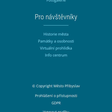
Fotogalerie
Pro návštěvníky
Historie města
Památky a osobnosti
Virtuální prohlídka
Info centrum
Sekce Patička
© Copyright Město Přibyslav
Patička odkazy
Prohlášení o přístupnosti
GDPR
Vypnout grafiku