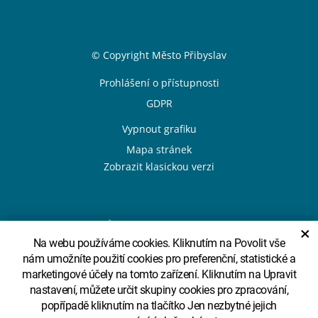
Sekce Patička
© Copyright Město Přibyslav
Patička odkazy
Prohlášení o přístupnosti
GDPR
Vypnout grafiku
Mapa stránek
Zobrazit klasickou verzi
Design
System
×
Na webu používáme cookies. Kliknutím na Povolit vše
nám umožníte použití cookies pro preferenční, statistické a
marketingové účely na tomto zařízení. Kliknutím na Upravit
Sekce Partneři
nastavení, můžete určit skupiny cookies pro zpracování,
popřípadě kliknutím na tlačítko Jen nezbytné jejich