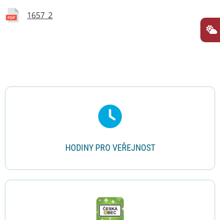
1657_2
Rychlé odkazy
HODINY PRO VEŘEJNOST