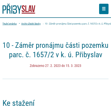
Men
Drobečková navigace
10 - Záměr pronájmu části pozemku parc. č. 1657/2 v k. ú. Přibys
Titulní stránka
Archiv úřední desky
PŘEJÍT NA OBSAH STRÁNKY
10 - Záměr pronájmu části pozemku
parc. č. 1657/2 v k. ú. Přibyslav
Zobrazeno 27. 2. 2023 do 15. 3. 2023
Ke stažení