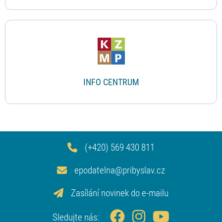
INFO CENTRUM
(+420) 569 430 811
epodatelna@pribyslav.cz
Zasílání novinek do e-mailu
Sledujte nás: