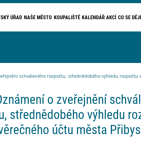
SKÝ ÚŘAD
NAŠE MĚSTO
KOUPALIŠTĚ
KALENDÁŘ AKCÍ
CO SE DĚJ
eřejnění schváleného rozpočtu, střednědobého výhledu rozpočtu a
Oznámení o zveřejnění schvá
u, střednědobého výhledu ro
věrečného účtu města Přibys