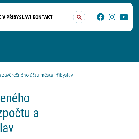
Stisknutím tlačítka Enter po
Facebook
Instagram
You
E V PŘIBYSLAVI
KONTAKT
 závěrečného účtu města Přibyslav
leného
zpočtu a
lav