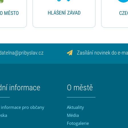
HLÁŠENÍ ZÁVAD
RO MĚSTO
CZE
datelna@pribyslav.cz
Zasílání novinek do e-ma
dní informace
O městě
 informace pro občany
Aktuality
eska
Média
Fotogalerie