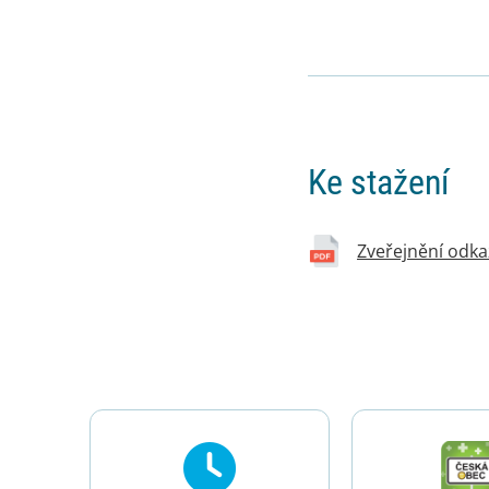
Ke stažení
Zveřejnění odka
Rychlé odkazy