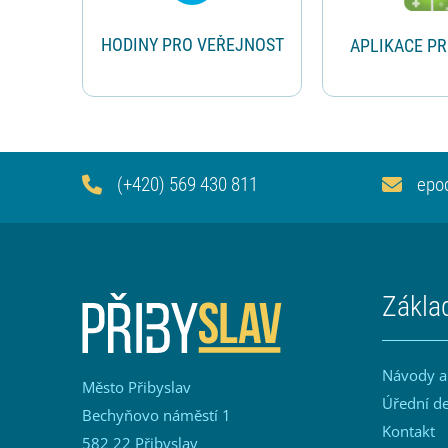
HODINY PRO VEŘEJNOST
APLIKACE P
(+420) 569 430 811
epo
Zákla
Návody a
Město Přibyslav
Úřední d
Bechyňovo náměstí 1
Kontakt
582 22 Přibyslav