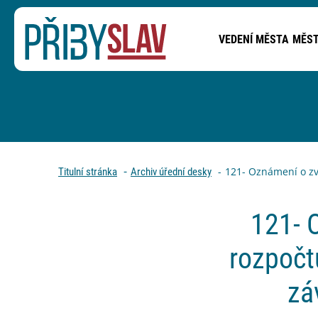
VEDENÍ MĚSTA
MĚST
PŘEJÍT NA OBSAH STRÁNKY
Drobečková navigace
121- Oznámení o zv
Titulní stránka
Archiv úřední desky
121- 
rozpočt
zá