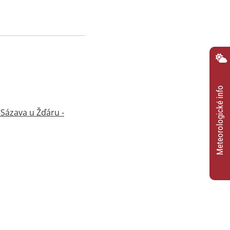
Meteorologické info
Sázava u Žďáru -