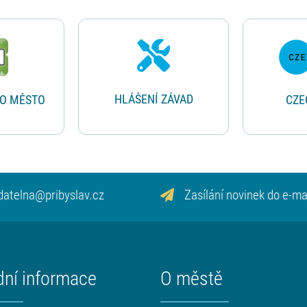
HLÁŠENÍ ZÁVAD
RO MĚSTO
CZE
datelna@pribyslav.cz
Zasílání novinek do e-ma
dní informace
O městě