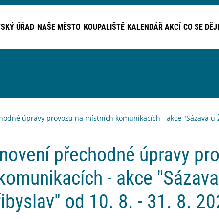
SKÝ ÚŘAD
NAŠE MĚSTO
KOUPALIŠTĚ
KALENDÁŘ AKCÍ
CO SE DĚJ
hodné úpravy provozu na místních komunikacích - akce "Sázava u Žďá
anovení přechodné úpravy pr
komunikacích - akce "Sázava
ibyslav" od 10. 8. - 31. 8. 2