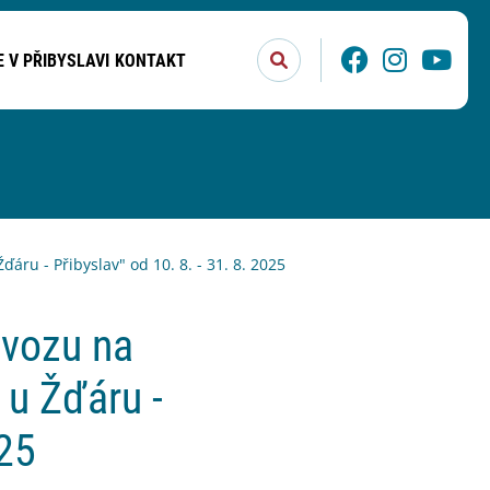
Stisknutím tlačítka Enter po
Facebook
Instagram
You
E V PŘIBYSLAVI
KONTAKT
ru - Přibyslav" od 10. 8. - 31. 8. 2025
ovozu na
 u Žďáru -
025