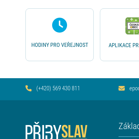
Rychlé odkazy
HODINY PRO VEŘEJNOST
APLIKACE P
(+420) 569 430 811
epo
Zákla