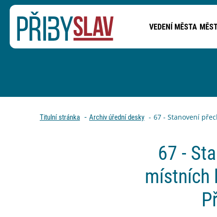
VEDENÍ MĚSTA
MĚST
PŘEJÍT NA OBSAH STRÁNKY
Drobečková navigace
67 - Stanovení přec
Titulní stránka
Archiv úřední desky
67 - St
místních 
Př