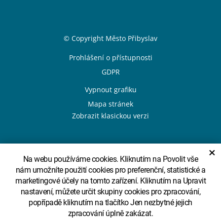
Sekce Patička
© Copyright Město Přibyslav
Patička odkazy
Prohlášení o přístupnosti
GDPR
Vypnout grafiku
Mapa stránek
Zobrazit klasickou verzi
×
Design
System
Na webu používáme cookies. Kliknutím na Povolit vše
nám umožníte použití cookies pro preferenční, statistické a
marketingové účely na tomto zařízení. Kliknutím na Upravit
nastavení, můžete určit skupiny cookies pro zpracování,
Sekce Partneři
popřípadě kliknutím na tlačítko Jen nezbytné jejich
zpracování úplně zakázat.