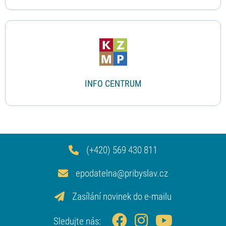
INFO CENTRUM
(+420) 569 430 811
epodatelna@pribyslav.cz
Zasílání novinek do e-mailu
Sledujte nás: