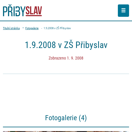
Men
Drobečková navigace
1.9.2008 v ZŠ Přibyslav
Titulní stránka
Fotogalerie
PŘEJÍT NA OBSAH STRÁNKY
1.9.2008 v ZŠ Přibyslav
Zobrazeno 1. 9. 2008
Fotogalerie (4)