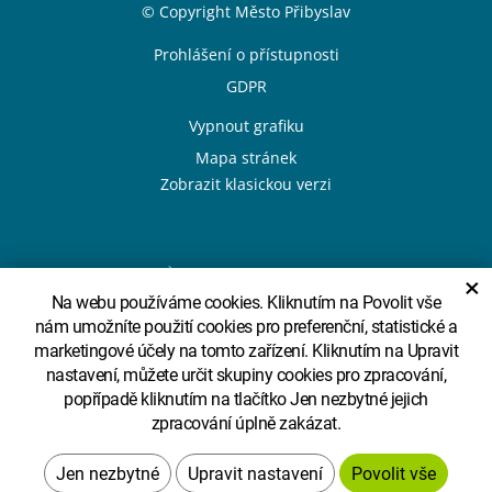
Sekce Patička
© Copyright Město Přibyslav
Patička odkazy
Prohlášení o přístupnosti
GDPR
Vypnout grafiku
Mapa stránek
Zobrazit klasickou verzi
Design
System
×
Na webu používáme cookies. Kliknutím na Povolit vše
nám umožníte použití cookies pro preferenční, statistické a
marketingové účely na tomto zařízení. Kliknutím na Upravit
Sekce Partneři
nastavení, můžete určit skupiny cookies pro zpracování,
popřípadě kliknutím na tlačítko Jen nezbytné jejich
zpracování úplně zakázat.
Upravit nastavení