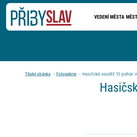
VEDENÍ MĚSTA
MĚST
PŘEJÍT NA OBSAH STRÁNKY
Drobečková navigace
Hasičská soutěž 'O pohár mě
Titulní stránka
Fotogalerie
Hasičsk