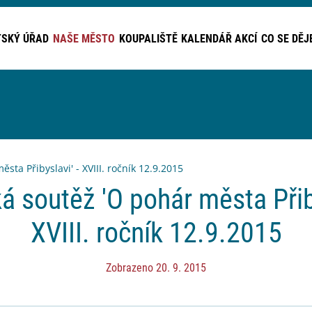
SKÝ ÚŘAD
NAŠE MĚSTO
KOUPALIŠTĚ
KALENDÁŘ AKCÍ
CO SE DĚJ
sta Přibyslavi' - XVIII. ročník 12.9.2015
á soutěž 'O pohár města Přiby
XVIII. ročník 12.9.2015
Zobrazeno 20. 9. 2015