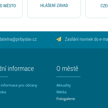
HLÁŠENÍ ZÁVAD
RO MĚSTO
CZE
datelna@pribyslav.cz
Zasílání novinek do e-ma
dní informace
O městě
 informace pro občany
Aktuality
eska
Média
Fotogalerie