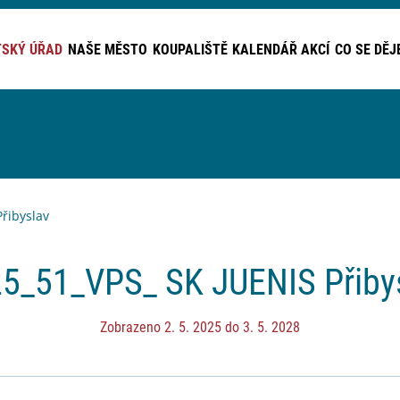
SKÝ ÚŘAD
NAŠE MĚSTO
KOUPALIŠTĚ
KALENDÁŘ AKCÍ
CO SE DĚJ
řibyslav
5_51_VPS_ SK JUENIS Přiby
Zobrazeno 2. 5. 2025 do 3. 5. 2028