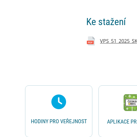
Ke stažení
VPS_51_2025_SK 
Rychlé odkazy
HODINY PRO VEŘEJNOST
APLIKACE P