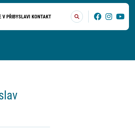
Stisknutím tlačítka Enter po
Facebook
Instagram
You
E V PŘIBYSLAVI
KONTAKT
slav