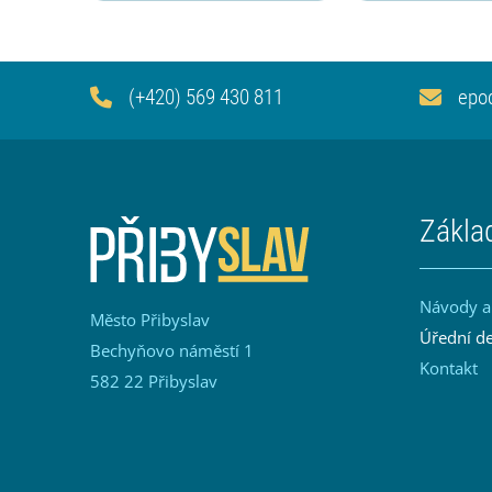
(+420) 569 430 811
epo
Zákla
Návody a
Město Přibyslav
Úřední d
Bechyňovo náměstí 1
Kontakt
582 22 Přibyslav