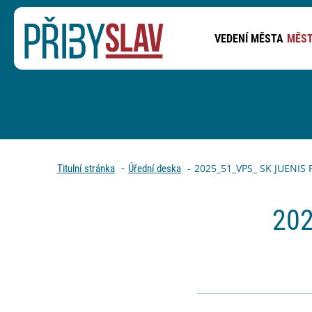
VEDENÍ MĚSTA
MĚST
PŘEJÍT NA OBSAH STRÁNKY
Drobečková navigace
2025_51_VPS_ SK JUENIS P
Titulní stránka
Úřední deska
202