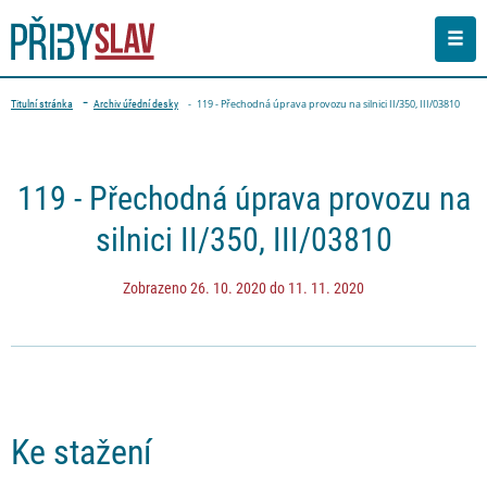
Men
Drobečková navigace
119 - Přechodná úprava provozu na silnici II/350, III/03810
Titulní stránka
Archiv úřední desky
PŘEJÍT NA OBSAH STRÁNKY
119 - Přechodná úprava provozu na
silnici II/350, III/03810
Zobrazeno 26. 10. 2020 do 11. 11. 2020
Ke stažení