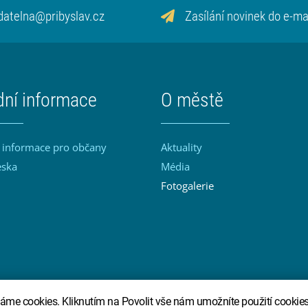
datelna@pribyslav.cz
Zasílání novinek do e-ma
dní informace
O městě
 informace pro občany
Aktuality
eska
Média
Fotogalerie
zy
osti
GDPR
Vypnout grafiku
Mapa stránek
me cookies. Kliknutím na Povolit vše nám umožníte použití cookies 