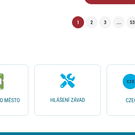
1
2
3
...
53
HLÁŠENÍ ZÁVAD
RO MĚSTO
CZE