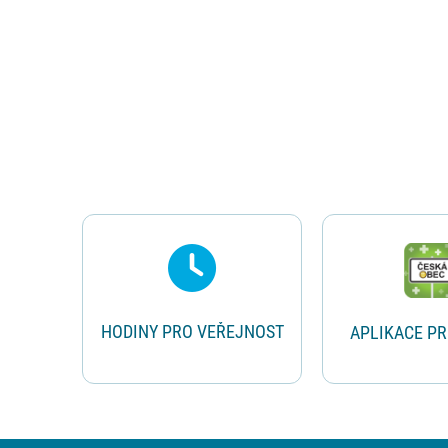
Rychlé odkazy
HODINY PRO VEŘEJNOST
APLIKACE P