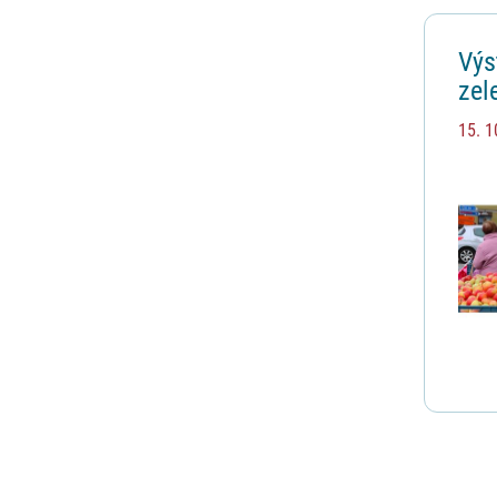
Výs
zel
bra
15. 1
14.