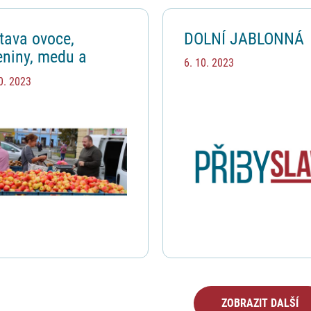
tava ovoce,
DOLNÍ JABLONNÁ
eniny, medu a
6. 10. 2023
mbor Přibyslavska
0. 2023
10. 2023
ZOBRAZIT DALŠÍ