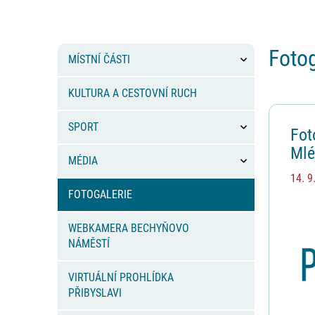
Postranní menu
Fotog
MÍSTNÍ ČÁSTI
KULTURA A CESTOVNÍ RUCH
Výpis
SPORT
Fot
Mlé
MÉDIA
Při
14. 9
FOTOGALERIE
WEBKAMERA BECHYŇOVO
NÁMĚSTÍ
VIRTUÁLNÍ PROHLÍDKA
PŘIBYSLAVI