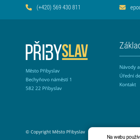
(+420) 569 430 811
epo
Zákla
Návody a
Město Přibyslav
Úřední d
Bechyňovo náměstí 1
Kontakt
582 22 Přibyslav
Sekce Patička
Patička odka
© Copyright Město Přibyslav
Prohlášení o přístupn
Na webu používá