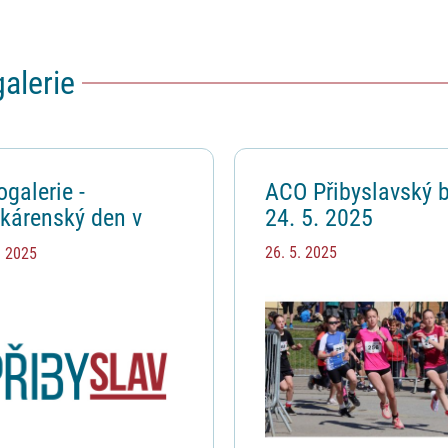
alerie
 článků
ogalerie -
ACO Přibyslavský 
kárenský den v
24. 5. 2025
byslavi 2025
26. 5. 2025
. 2025