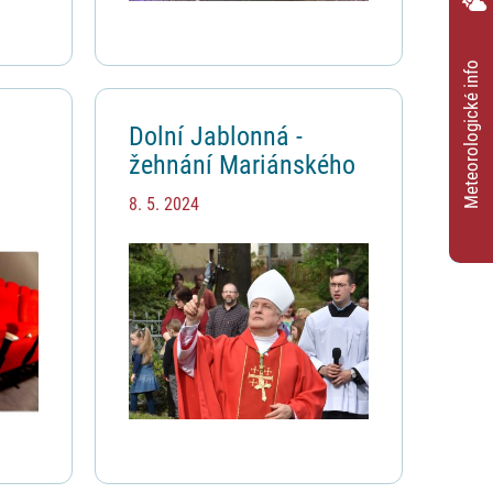
Meteorologické info
Dolní Jablonná -
žehnání Mariánského
sloupu 5. 5. 2024
8. 5. 2024